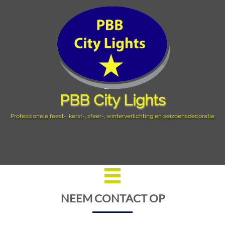
PBB City Lights
Professionele feest-, kerst-, sfeer-, winterverlichting en seizoensdecoratie
NEEM CONTACT OP