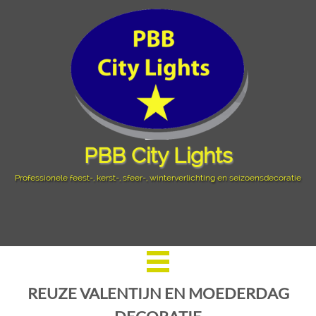
PBB City Lights
Professionele feest-, kerst-, sfeer-, winterverlichting en seizoensdecoratie
REUZE VALENTIJN EN MOEDERDAG